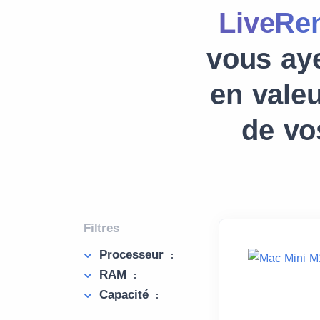
LiveRen
vous aye
en vale
de vo
Filtres
Processeur
:
RAM
:
Capacité
: