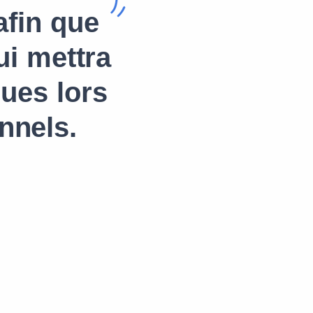
afin que
ui mettra
ues lors
nnels.